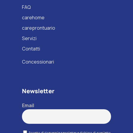
FAQ
carehome
careprontuario
Servizi
Contatti
Concessionari
Newsletter
Email
Accetto di ricevere le newsletter e dichiaro di aver letto